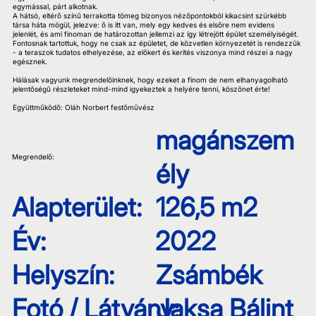
egymással, párt alkotnak.
A hátsó, eltérő színű terrakotta tömeg bizonyos nézőpontokból kikacsint szürkébb
társa háta mögül, jelezve: ő is itt van, mely egy kedves és elsőre nem evidens
jelenlét, és ami finoman de határozottan jellemzi az így létrejött épület személyiségét.
Fontosnak tartottuk, hogy ne csak az épületet, de közvetlen környezetét is rendezzük
- a teraszok tudatos elhelyezése, az előkert és kerítés viszonya mind részei a nagy
egésznek.
Hálásak vagyunk megrendelőinknek, hogy ezeket a finom de nem elhanyagolható
jelentőségű részleteket mind-mind igyekeztek a helyére tenni, köszönet érte!
Együttműködő: Oláh Norbert festőművész
magánszem
Megrendelő:
ély
Alapterület:
126,5 m2
Év:
2022
Helyszín:
Zsámbék
Fotó / Látvány:
Jaksa Bálint