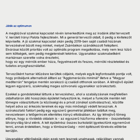
Játék az optimumon
A megbízóval szakmai kapcsolat révén ismerkedtünk meg az irodánk által tervezett
V. kerületi Irányi Palota fejlesztésén. Mi a generál tervezői oldalt, ő pedig a kivitelezőt
képviselte. A jó szakmai kapcsolat okán pedig 2019-ben saját családi házának
tervezésével bízott meg minket, melyet Zsámbékon szándékozott felépíteni.
Elvárásai között prioritás volt az optimális program megalkotása, mely nem lesz túlzó
sem költségek, sem pedig megjelenését tekintve. Ugyanakkor szakmabeliként
markánsan szerette volna éreztetni,
hogy ez egy mérnök ember háza, fegyelmezett és feszes, mérnöki részletekkel és
tudatos anyaghasználattal.
Tervezőként hamar kitűzésre kerültek céljaink, melyek egyik legfontosabb pontja volt,
hogy próbáljunk alternatívát állítani az ”Agglomerációs minimál” illetve a ”Magyar
mediterrán” tengelye mentén sorakozó új családi otthonok sorában. A létrejövő épület
legyen egyszerű, szakmailag magas színvonalú ugyanakkor szórakoztató.
Ezekkel a gondolatokkal láttunk a tervezéshez, ahol a szabályzásnak megfelelően
oldalhatáron álló hosszúkás épületet helyeztünk le, melyet a funkciók mentén két
tömegre választottunk (a közösségi és a privát zónákat szétválasztva), közötte
helyet adva az érkezés tereinek és egy más minőségű védett terasznak. A
szórakoztató faktort pedig egy egyszerű geometriai játékban találtuk meg,
nevezetesen a tetőgerincek ellentétes irányú eltolásában. Az így létrejövő tömeg
előnye, hogy a rövidebb oldalain is - az egyszerű házforma ellenére - összetettebb
látványvilág tárul elénk. A két épületrész összes burkolatát igyekeztünk egyneművé
tenni, annak érdekében, hogy a tömbszerűség - mint építészeti törekvés előtérbe
kerüljön.
Ugyanakkor eltérőségük okán ezek nem lesznek unalmasak, relációban vannak