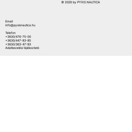
© 2026 by PYXIS NAUTICA
Email
info@pyxisnautica.hu
Telefon
+3630/476-75-00
+3630/447-83-85
+3630/363-47-83
Adatkezelési tájékoztató