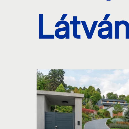
Látván