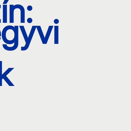
ín:
gyvi
k