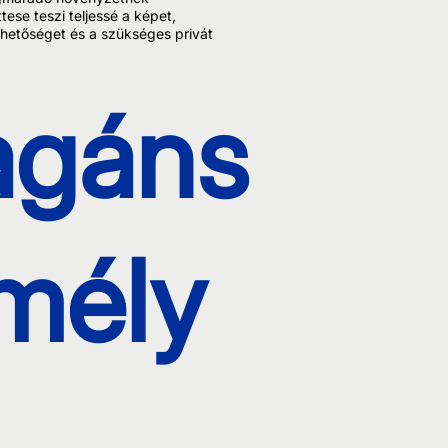
ese teszi teljessé a képet,
thetőséget és a szükséges privát
gáns
mély