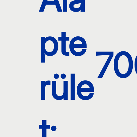
pte
70
rüle
t: