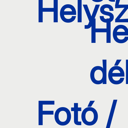
Helysz
He
dé
Fotó /