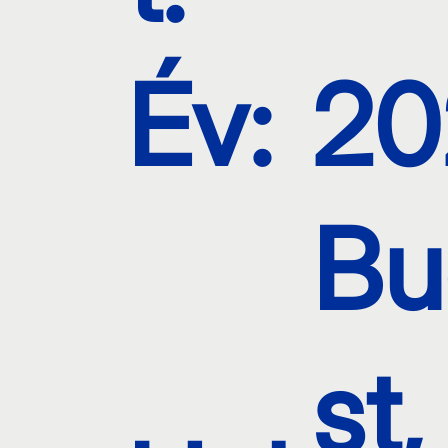
Év:
20
Bu
st,