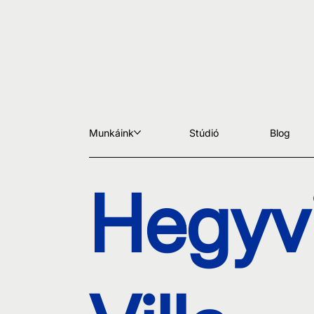
Munkáink
Stúdió
Blog
Hegyv