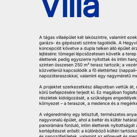
Villa
A tágas villaépület két lakószintre, valamint ezek 
garázs- és gépészeti szintre tagolódik. A Hegyv
koncepciót követve a dupla telken álló épület é
lejtésére: tömegei lépcsőzetesen követik a tere
életterek pedig egyszerre nyitottak és intim han
szinten összesen 250 m² terasz tartozik; a vezé
közvetlenül kapcsolódik a fő élettérhez (nappal
napozóteraszokkal, valamint egy nagyméretű m
A projektet szerkezetkész állapotban vettük át, 
körű befejezésére terjedt ki. Ez magában foglalta
részletek kidolgozását, a szükséges engedélyek 
környezet – a teraszok, a medence és a megérkez
A végeredmény egy letisztult, természetes anya
nagyvonalú épület, ahol a beltér és kültér határa
panorámára forduló, intim életterek nyitottságá
kertépítészet erősíti: a különböző kültéri tartóz
és napozófelületek, valamint az előnevelt és 