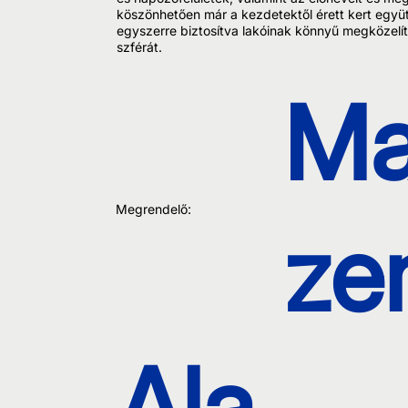
köszönhetően már a kezdetektől érett kert együtt
egyszerre biztosítva lakóinak könnyű megközelí
szférát.
Ma
Megrendelő:
ze
Ala