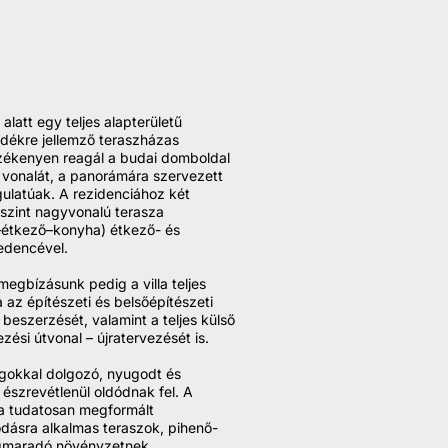
alatt egy teljes alapterületű
idékre jellemző teraszházas
rzékenyen reagál a budai domboldal
p vonalát, a panorámára szervezett
gulatúak. A rezidenciához két
rszint nagyvonalú terasza
i–étkező–konyha) étkező- és
edencével.
megbízásunk pedig a villa teljes
 az építészeti és belsőépítészeti
beszerzését, valamint a teljes külső
ési útvonal – újratervezését is.
gokkal dolgozó, nyugodt és
i észrevétlenül oldódnak fel. A
t a tudatosan megformált
kodásra alkalmas teraszok, pihenő-
megmaradó növényzetnek