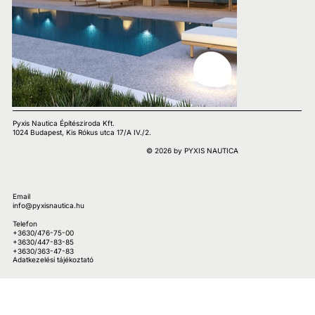
Pyxis Nautica Építésziroda Kft.
1024 Budapest, Kis Rókus utca 17/A IV./2.
© 2026 by PYXIS NAUTICA
Email
info@pyxisnautica.hu
Telefon
+3630/476-75-00
+3630/447-83-85
+3630/363-47-83
Adatkezelési tájékoztató