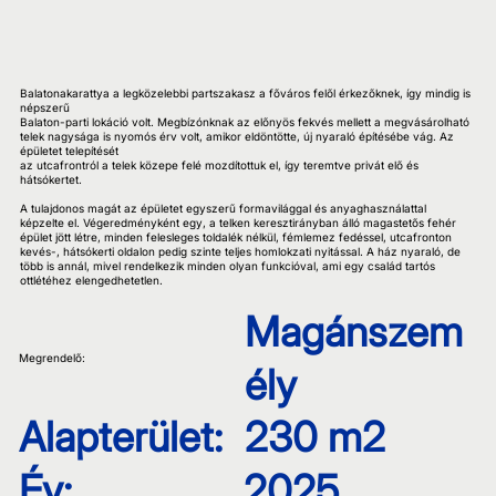
Balatonakarattya a legközelebbi partszakasz a főváros felől érkezőknek, így mindig is
népszerű
Balaton-parti lokáció volt. Megbízónknak az előnyös fekvés mellett a megvásárolható
telek nagysága is nyomós érv volt, amikor eldöntötte, új nyaraló építésébe vág. Az
épületet telepítését
az utcafrontról a telek közepe felé mozdítottuk el, így teremtve privát elő és
hátsókertet.
A tulajdonos magát az épületet egyszerű formavilággal és anyaghasználattal
képzelte el. Végeredményként egy, a telken keresztirányban álló magastetős fehér
épület jött létre, minden felesleges toldalék nélkül, fémlemez fedéssel, utcafronton
kevés-, hátsókerti oldalon pedig szinte teljes homlokzati nyitással. A ház nyaraló, de
több is annál, mivel rendelkezik minden olyan funkcióval, ami egy család tartós
ottlétéhez elengedhetetlen.
Magánszem
Megrendelő:
ély
Alapterület:
230 m2
Év:
2025