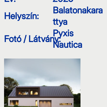
Balatonakara
Helyszín:
ttya
Pyxis
Fotó / Látvány:
Nautica