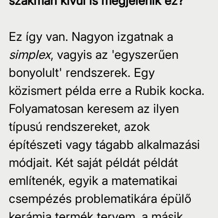
szakmán kívül is megjelenik ez?
Ez így van. Nagyon izgatnak a 
simplex
, vagyis az 'egyszerűen 
bonyolult' rendszerek. Egy 
közismert példa erre a Rubik kocka. 
Folyamatosan keresem az ilyen 
típusú rendszereket, azok 
építészeti vagy tágabb alkalmazási 
módjait. Két saját példát példát 
említenék, egyik a matematikai 
csempézés problematikára épülő 
kerámia termék tervem, a másik 