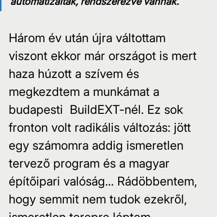
automatizáltak, rendszerezve vannak.
Három év után újra váltottam 
viszont ekkor már országot is mert 
haza húzott a szívem és 
megkezdtem a munkámat a 
budapesti  BuildEXT-nél. Ez sok 
fronton volt radikális változás: jött 
egy számomra addig ismeretlen 
tervező program és a magyar 
építőipari valóság... Rádöbbentem, 
hogy semmit nem tudok ezekről, 
ismeretlen terepre léptem. 