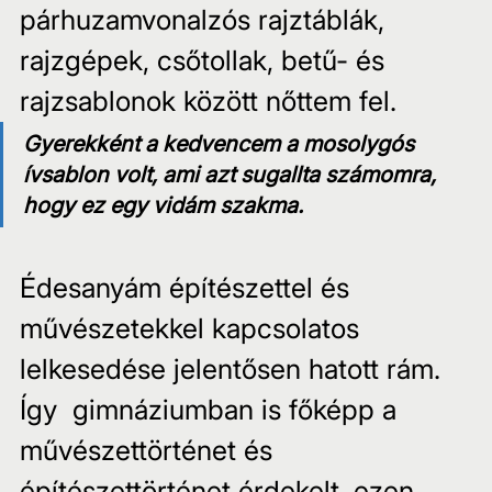
párhuzamvonalzós rajztáblák, 
rajzgépek, csőtollak, betű- és 
rajzsablonok között nőttem fel.
Gyerekként a kedvencem a mosolygós 
ívsablon volt, ami azt sugallta számomra, 
hogy ez egy vidám szakma.
Édesanyám építészettel és 
művészetekkel kapcsolatos 
lelkesedése jelentősen hatott rám. 
Így  gimnáziumban is főképp a 
művészettörténet és 
építészettörténet érdekelt, ezen 