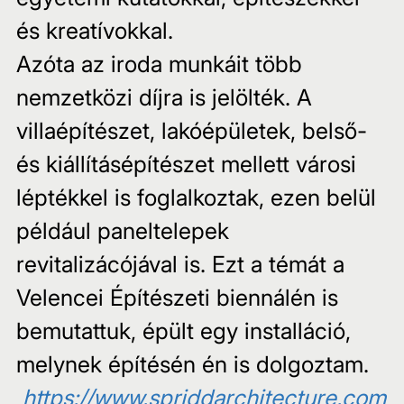
és kreatívokkal.
Azóta az iroda munkáit több 
nemzetközi díjra is jelölték. A 
villaépítészet, lakóépületek, belső- 
és kiállításépítészet mellett városi 
léptékkel is foglalkoztak, ezen belül 
például paneltelepek 
revitalizácójával is. Ezt a témát a 
Velencei Építészeti biennálén is 
bemutattuk, épült egy installáció, 
melynek építésén én is dolgoztam.
https://www.spriddarchitecture.com